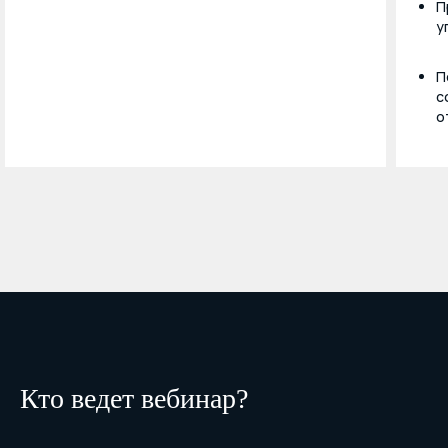
П
у
П
с
о
Кто ведет вебинар?