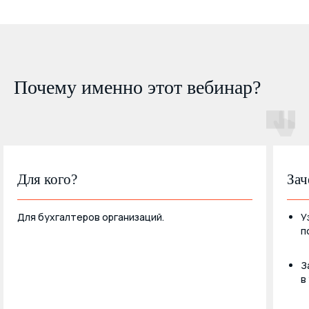
Почему именно этот вебинар?
Для кого?
Зач
Для бухгалтеров организаций.
У
п
З
в