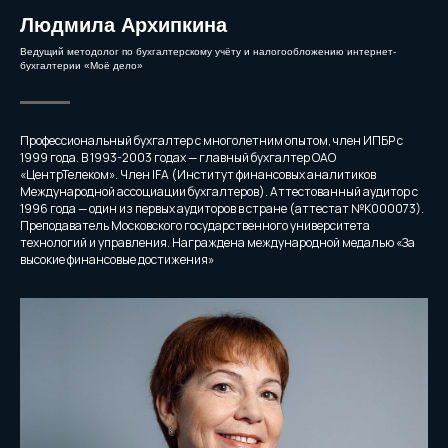
Людмила Архипкина
Ведущий методолог по бухгалтерскому учёту и налогообложению интернет-
бухгалтерии «Моё дело»
Профессиональный бухгалтер с многолетним опытом, член ИПБР с
1999 года. В 1993-2003 годах — главный бухгалтер ОАО
«ЦентрТелеком». Член IFA (Институт финансовых аналитиков
Международной ассоциации бухгалтеров). Аттестованный аудитор с
1996 года — один из первых аудиторов в стране (аттестат №К000073).
Преподаватель Московского государственного университета
технологий и управления. Награждена международной медалью «За
высокие финансовые достижения»