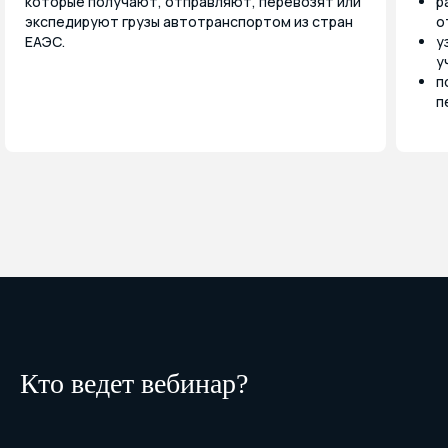
которые получают, отправляют, перевозят или
р
экспедируют грузы автотранспортом из стран
о
ЕАЭС.
у
у
п
п
Кто ведет вебинар?