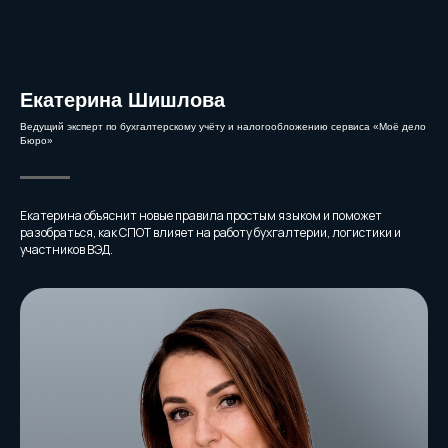
Не пропустите
полезную
информацию
Екатерина Шишлова
Ведущий эксперт по бухгалтерскому учёту и налогообложению сервиса «Моё дело
Бюро»
Чтобы зарегистрироваться на
вебинар, заполните форму и
укажите ваши реальные данные.
Екатерина объяснит новые правила простым языком и поможет
разобраться, как СПОТ влияет на работу бухгалтерии, логистики и
участников ВЭД.
ФИО
Email
+7