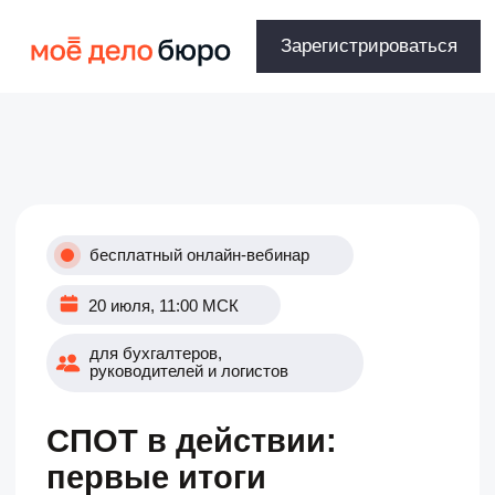
Зарегистрироваться
бесплатный онлайн-вебинар
20 июля, 11:00 МСК
для бухгалтеров,
руководителей и логистов
СПОТ в действии:
первые итоги
На вебинаре разберём, как работает
СПОТ после запуска: кого касаются
новые правила, как оформить ДОПП,
когда нужен обеспечительный платёж
и что важно проверить до ввоза
товаров из ЕАЭС.