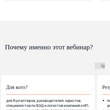
Почему именно этот вебинар?
Для кого?
Рез
для бухгалтеров, руководителей, юристов,
п
специалистов по ВЭД и логистов компаний и ИП,
д